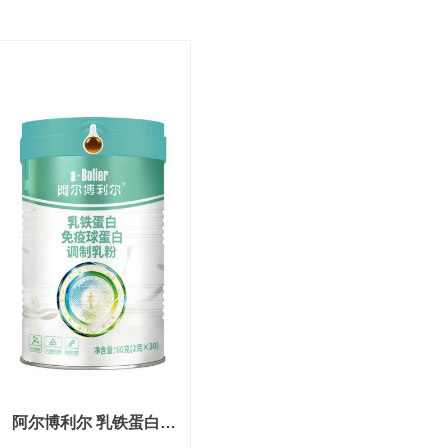
阿尔博利尔 乳铁蛋白免
疫球蛋白调制乳粉