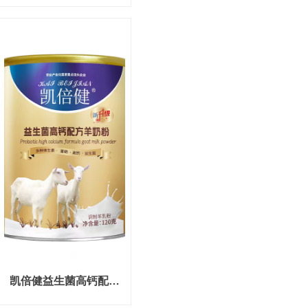
凯倍健益生菌高钙配方
羊奶粉