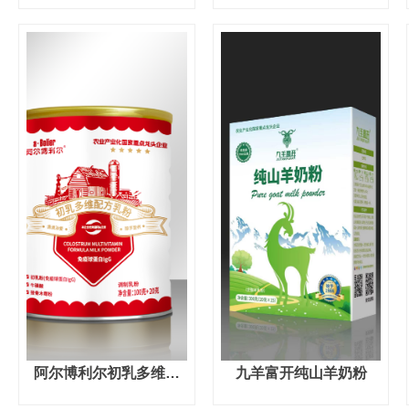
阿尔博利尔初乳多维配
九羊富开纯山羊奶粉
方乳粉